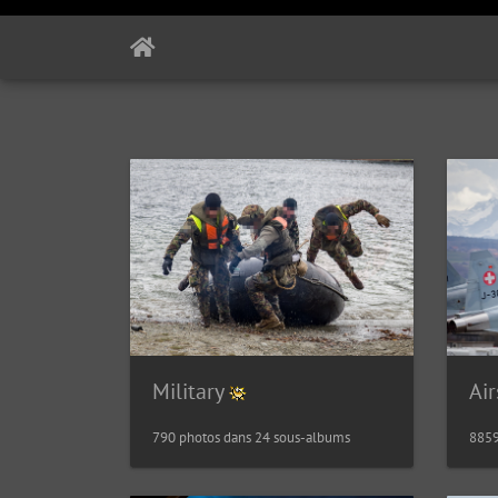
Ai
Military
8859
790 photos dans 24 sous-albums