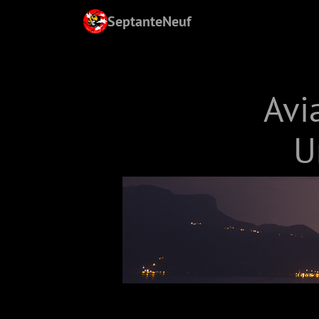
SeptanteNeuf
Avi
U